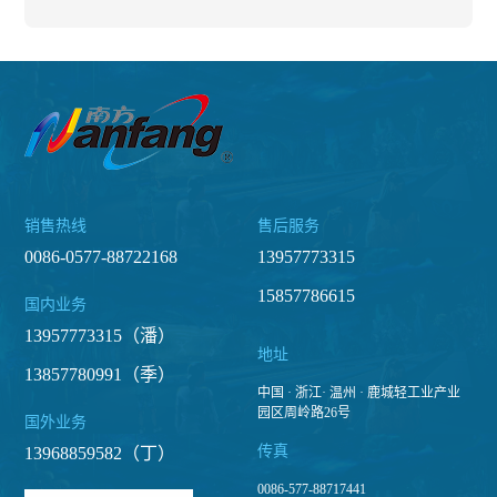
幻谷在经历...
旅科技股...
司（以下简...
销售热线
售后服务
0086-0577-88722168
13957773315
15857786615
国内业务
13957773315（潘）
地址
13857780991（季）
中国 · 浙江· 温州 · 鹿城轻工业产业
园区周岭路26号
国外业务
传真
13968859582（丁）
0086-577-88717441