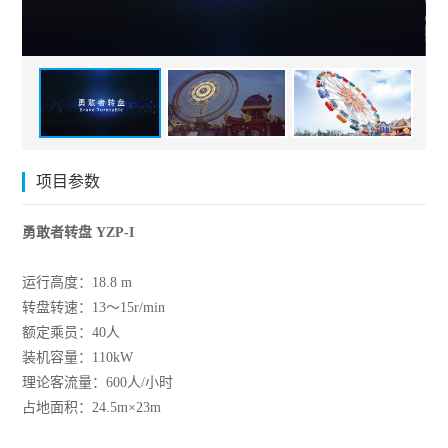
项目参数
勇敢者转盘 YZP-I
运行高度：18.8 m
转盘转速：13～15r/min
额定乘员：40人
装机容量：110kW
理论客流量：600人/小时
占地面积：24.5m×23m